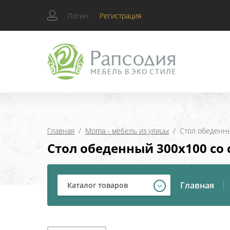
Логин
|
Регистрация
Главная
  /  
Moma - мебель из улицы
  /  Стол обеден
Стол обеденный 300х100 со
Главная
Каталог товаров