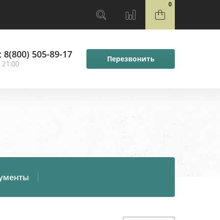
0
;
8(800) 505-89-17
Перезвонить
 21:00
ументы