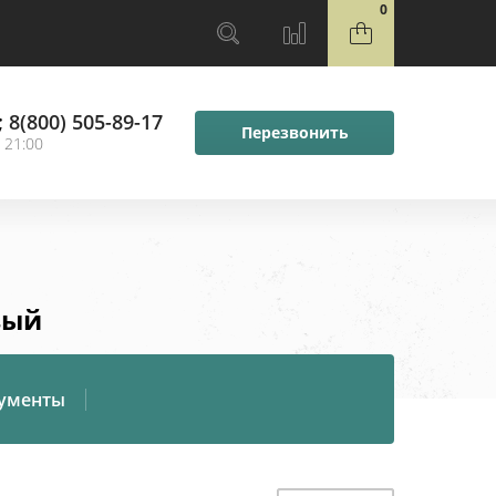
0
;
8(800) 505-89-17
Перезвонить
 21:00
вый
ументы