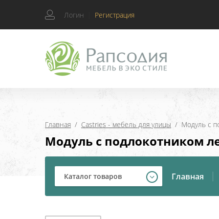
Логин
|
Регистрация
Главная
  /  
Castries - мебель для улицы
  /  Модуль с 
Модуль с подлокотником лев
Главная
Каталог товаров