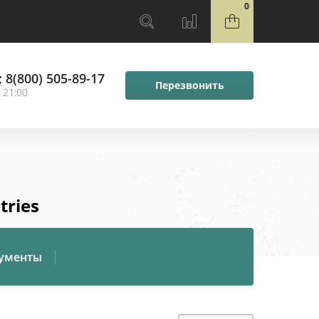
0
;
8(800) 505-89-17
Перезвонить
 21:00
tries
ументы