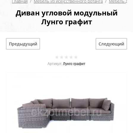
Главная
  /  
Мебель из искусственного ротанга
  /  
Мебель для 
Диван угловой модульный
Лунго графит
Предыдущий
Следующий
Артикул:
Лунго графит