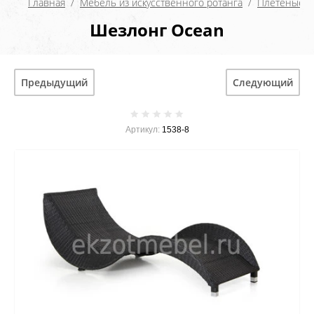
Главная
  /  
Мебель из искусственного ротанга
  /  
Плетеные ш
Шезлонг Ocean
Предыдущий
Следующий
Артикул:
1538-8